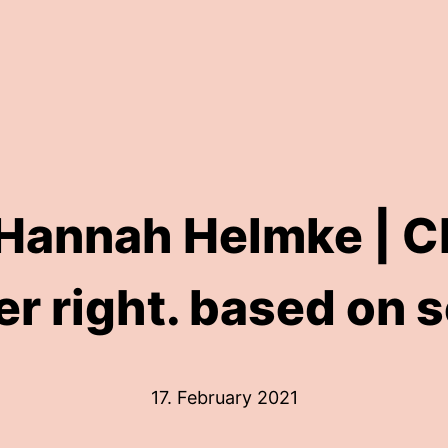
 Hannah Helmke | C
r right. based on 
17. February 2021